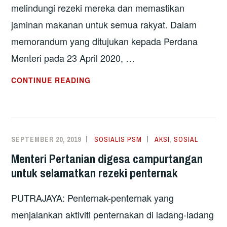
melindungi rezeki mereka dan memastikan
jaminan makanan untuk semua rakyat. Dalam
memorandum yang ditujukan kepada Perdana
Menteri pada 23 April 2020, …
KEKALKAN
CONTINUE READING
JAMINAN
MAKANAN
RAKYAT,
HENTIKAN
SEPTEMBER 20, 2019
SOSIALIS PSM
AKSI
,
SOSIAL
PENGUSIRAN
Menteri Pertanian digesa campurtangan
TERHADAP
untuk selamatkan rezeki penternak
PETANI
DAN
PUTRAJAYA: Penternak-penternak yang
PENTERNAK
KECIL
menjalankan aktiviti penternakan di ladang-ladang