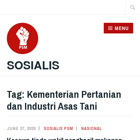
Skip
Searc
to
for:
content
MENU
SOSIALIS
Tag:
Kementerian Pertanian
dan Industri Asas Tani
JUNE 27, 2020
SOSIALIS PSM
NASIONAL