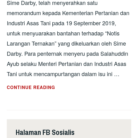
Sime Darby, telah menyerahkan satu
memorandum kepada Kementerian Pertanian dan
Industri Asas Tani pada 19 September 2019,
untuk menyuarakan bantahan terhadap “Notis
Larangan Ternakan” yang dikeluarkan oleh Sime
Darby. Para penternak menyeru pada Salahuddin
Ayub selaku Menteri Pertanian dan Industri Asas
Tani untuk mencampurtangan dalam isu ini …
MENTERI
CONTINUE READING
PERTANIAN
DIGESA
CAMPURTANGAN
UNTUK
SELAMATKAN
Halaman FB Sosialis
REZEKI