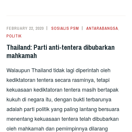
AWAM:
KITA
DAH
MAJU
FEBRUARY 22, 2020
SOSIALIS PSM
ANTARABANGSA
,
KE
POLITIK
DEPAN
Thailand: Parti anti-tentera dibubarkan
KECUALI
mahkamah
SOP
POLIS
Walaupun Thailand tidak lagi diperintah oleh
kediktatoran tentera secara rasminya, tetapi
kekuasaan kediktatoran tentera masih bertapak
kukuh di negara itu, dengan bukti terbarunya
adalah parti politik yang paling lantang bersuara
menentang kekuasaan tentera telah dibubarkan
oleh mahkamah dan pemimpinnya dilarang