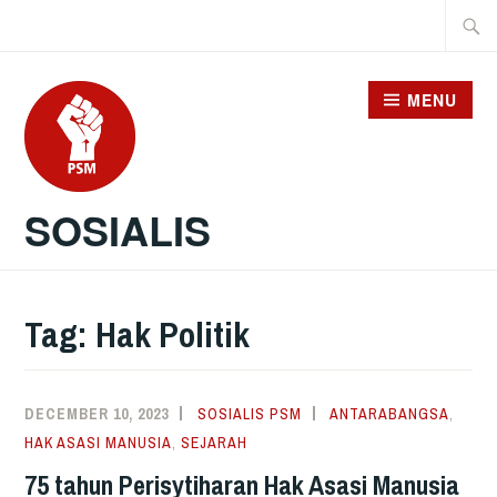
Skip
Searc
to
for:
content
MENU
SOSIALIS
Tag:
Hak Politik
DECEMBER 10, 2023
SOSIALIS PSM
ANTARABANGSA
,
HAK ASASI MANUSIA
,
SEJARAH
75 tahun Perisytiharan Hak Asasi Manusia