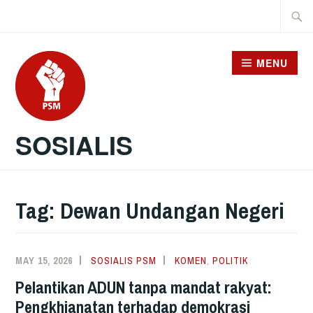
Skip
Searc
to
for:
content
MENU
SOSIALIS
Tag:
Dewan Undangan Negeri
MAY 15, 2026
SOSIALIS PSM
KOMEN
,
POLITIK
Pelantikan ADUN tanpa mandat rakyat:
Pengkhianatan terhadap demokrasi