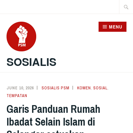
Skip
Searc
to
for:
content
MENU
SOSIALIS
JUNE 10, 2026
SOSIALIS PSM
KOMEN
,
SOSIAL
,
TEMPATAN
Garis Panduan Rumah
Ibadat Selain Islam di