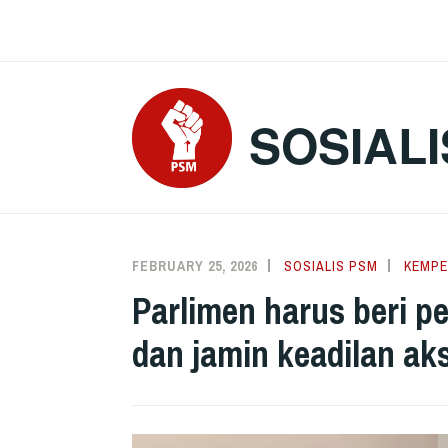
Skip
to
content
SOSIALI
FEBRUARY 25, 2026
SOSIALIS PSM
KEMP
Parlimen harus beri 
dan jamin keadilan ak