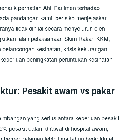
narik perhatian Ahli Parlimen terhadap
ada pandangan kami, berisiko menjejaskan
ranya tidak dinilai secara menyeluruh oleh
ngkitkan ialah pelaksanaan Skim Rakan KKM,
 pelancongan kesihatan, krisis kekurangan
 keperluan peningkatan peruntukan kesihatan
uktur: Pesakit
a
wam vs
p
akar
imbangan yang serius antara keperluan pesakit
5% pesakit dalam dirawat di hospital awam,
r berpengalaman lebih lima tahun berkhidmat