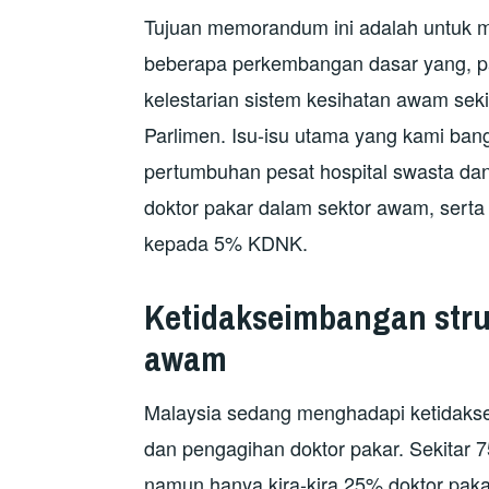
Tujuan memorandum ini adalah untuk me
beberapa perkembangan dasar yang, p
kelestarian sistem kesihatan awam seki
Parlimen. Isu-isu utama yang kami ba
pertumbuhan pesat hospital swasta dan
doktor pakar dalam sektor awam, serta
kepada 5% KDNK.
Ketidakseimbangan
s
tr
a
wam
Malaysia sedang menghadapi ketidakse
dan pengagihan doktor pakar. Sekitar 7
namun hanya kira-kira 25% doktor paka