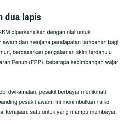
em
d
ua
l
apis
M diperkenalkan dengan niat untuk
or awam dan menjana pendapatan tambahan bagi
mun, berdasarkan pengalaman skim terdahulu
yaran Penuh (FPP), beberapa kebimbangan wajar
l dwi-amalan, pesakit berbayar menikmati
anding pesakit awam. Ini menimbulkan risiko
ital kerajaan: satu untuk yang mampu membayar,