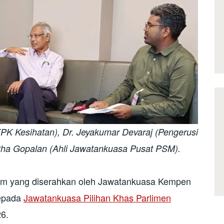
JKPK Kesihatan), Dr. Jeyakumar Devaraj (Pengerusi
ha Gopalan (Ahli Jawatankuasa Pusat PSM).
dum yang diserahkan oleh Jawatankuasa Kempen
kepada
Jawatankuasa Pilihan Khas Parlimen
6.