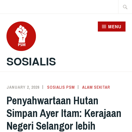
Skip
Searc
to
for:
content
MENU
SOSIALIS
JANUARY 2, 2026
SOSIALIS PSM
ALAM SEKITAR
Penyahwartaan Hutan
Simpan Ayer Itam: Kerajaan
Negeri Selangor lebih