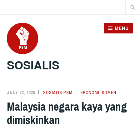
Skip
Searc
to
for:
content
MENU
SOSIALIS
JULY 22, 2025
SOSIALIS PSM
EKONOMI
,
KOMEN
Malaysia negara kaya yang
dimiskinkan