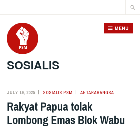
Skip
Searc
to
for:
content
MENU
SOSIALIS
JULY 19, 2025
SOSIALIS PSM
ANTARABANGSA
Rakyat Papua tolak
Lombong Emas Blok Wabu