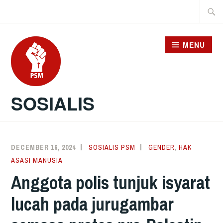
Skip
Searc
to
for:
content
MENU
SOSIALIS
DECEMBER 16, 2024
SOSIALIS PSM
GENDER
,
HAK
ASASI MANUSIA
Anggota polis tunjuk isyarat
lucah pada jurugambar