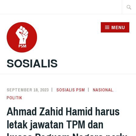
Skip
Searc
to
for:
content
MENU
SOSIALIS
SEPTEMBER 18, 2023
SOSIALIS PSM
NASIONAL
,
POLITIK
Ahmad Zahid Hamid harus
letak jawatan TPM dan