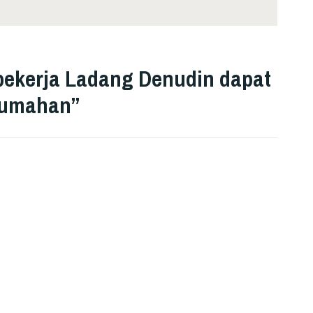
pekerja Ladang Denudin dapat
erumahan
”