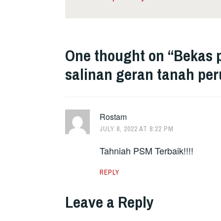
One thought on “
Bekas 
salinan geran tanah p
Rostam
JULY 8, 2022 AT 8:22 PM
Tahniah PSM Terbaik!!!!
REPLY
Leave a Reply