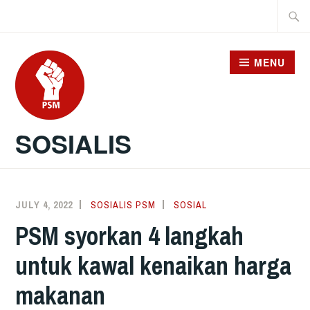
Skip
Searc
to
for:
content
MENU
SOSIALIS
JULY 4, 2022
SOSIALIS PSM
SOSIAL
PSM syorkan 4 langkah
untuk kawal kenaikan harga
makanan