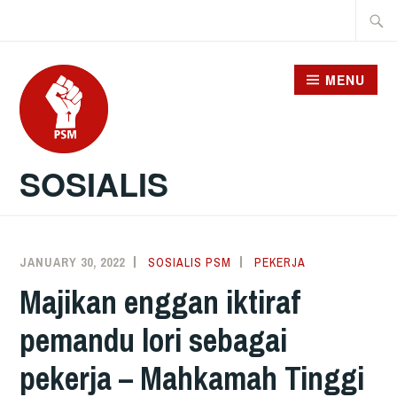
Skip
Searc
to
for:
content
MENU
SOSIALIS
JANUARY 30, 2022
SOSIALIS PSM
PEKERJA
Majikan enggan iktiraf
pemandu lori sebagai
pekerja – Mahkamah Tinggi