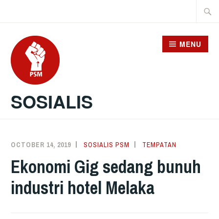
Skip
Searc
to
for:
content
MENU
SOSIALIS
OCTOBER 14, 2019
SOSIALIS PSM
TEMPATAN
Ekonomi Gig sedang bunuh
industri hotel Melaka