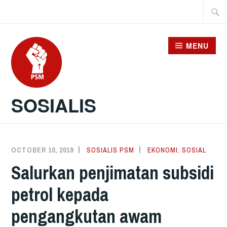
Skip
Searc
to
for:
content
MENU
SOSIALIS
OCTOBER 10, 2019
SOSIALIS PSM
EKONOMI
,
SOSIAL
Salurkan penjimatan subsidi
petrol kepada
pengangkutan awam