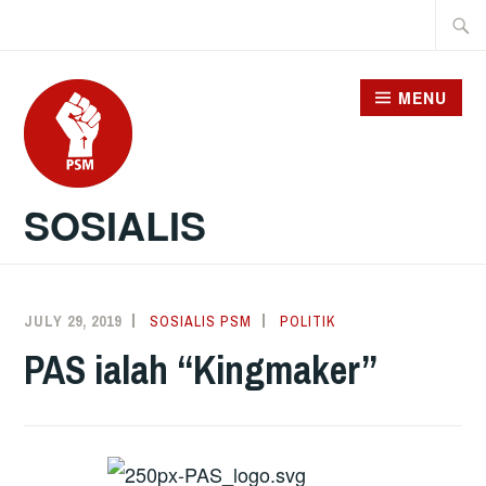
Skip
Searc
to
for:
content
MENU
SOSIALIS
JULY 29, 2019
SOSIALIS PSM
POLITIK
PAS ialah “Kingmaker”