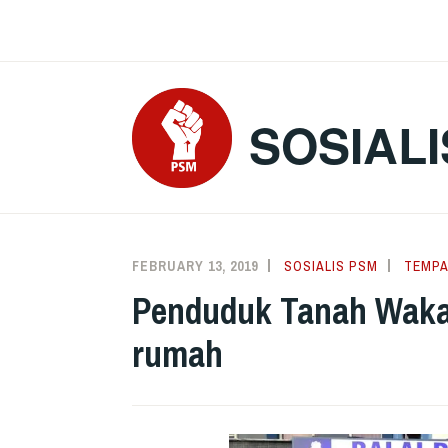
Skip
to
content
SOSIALI
FEBRUARY 13, 2019
SOSIALIS PSM
TEMPA
Penduduk Tanah Wakaf
rumah