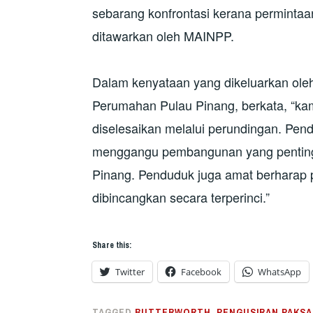
sebarang konfrontasi kerana permintaa
ditawarkan oleh MAINPP.
Dalam kenyataan yang dikeluarkan oleh
Perumahan Pulau Pinang, berkata, “kam
diselesaikan melalui perundingan. Pen
menggangu pembangunan yang penting 
Pinang. Penduduk juga amat berharap 
dibincangkan secara terperinci.”
Share this:
Twitter
Facebook
WhatsApp
TAGGED
BUTTERWORTH
,
PENGUSIRAN PAKSA