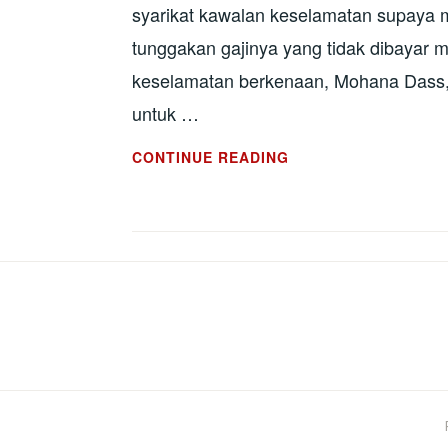
syarikat kawalan keselamatan supaya
tunggakan gajinya yang tidak dibayar 
keselamatan berkenaan, Mohana Dass, t
untuk …
PENGAWAL
CONTINUE READING
KESELAMATAN
MENANG
KES
TUNTUT
GAJI
MINIMUM
YANG
TIDAK
DIBAYAR