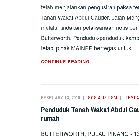
telah menjalankan pengusiran paksa t
Tanah Wakaf Abdul Cauder, Jalan Meng
melalui tindakan pelaksanaan notis pe
Butterworth. Penduduk-penduduk kamp
tetapi pihak MAINPP bertegas untuk …
ISU
CONTINUE READING
PENGUSIRAN
PAKSA
PENDUDUK
TANAH
FEBRUARY 13, 2019
SOSIALIS PSM
TEMPA
WAKAF
Penduduk Tanah Wakaf Abdul Cau
ABDUL
rumah
CAUDER
BUTTERWORTH
BUTTERWORTH, PULAU PINANG - 13 F