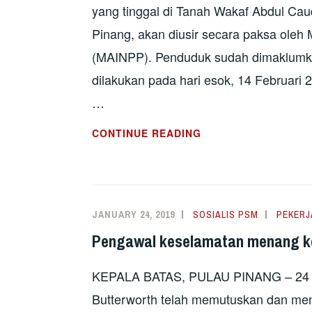
yang tinggal di Tanah Wakaf Abdul Cau
Pinang, akan diusir secara paksa oleh
(MAINPP). Penduduk sudah dimaklumk
dilakukan pada hari esok, 14 Februar
…
PENDUDUK
CONTINUE READING
TANAH
WAKAF
ABDUL
CAUDER
JANUARY 24, 2019
SOSIALIS PSM
PEKERJ
BUTTERWORTH
Pengawal keselamatan menang kes
DIANCAM
PEROBOHAN
KEPALA BATAS, PULAU PINANG – 24 J
RUMAH
Butterworth telah memutuskan dan men