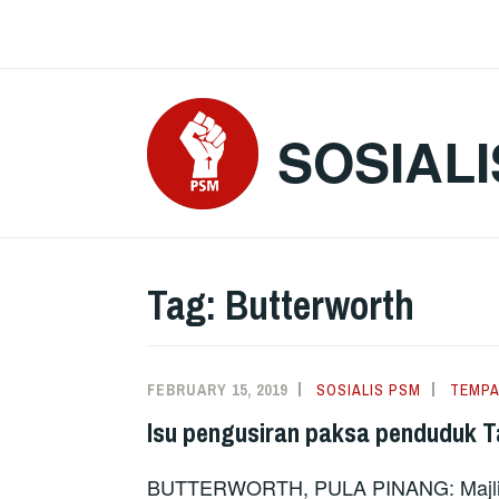
Skip
to
content
SOSIALI
Tag:
Butterworth
FEBRUARY 15, 2019
SOSIALIS PSM
TEMPA
Isu pengusiran paksa penduduk 
BUTTERWORTH, PULA PINANG: Majlis 