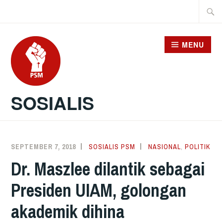
Skip
Searc
to
for:
content
MENU
SOSIALIS
SEPTEMBER 7, 2018
SOSIALIS PSM
NASIONAL
,
POLITIK
Dr. Maszlee dilantik sebagai
Presiden UIAM, golongan
akademik dihina