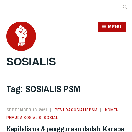
Skip
Searc
to
for:
content
MENU
SOSIALIS
Tag:
SOSIALIS PSM
SEPTEMBER 13, 2021
PEMUDASOSIALISPSM
KOMEN
,
PEMUDA SOSIALIS
,
SOSIAL
Kapitalisme & penggunaan dadah: Kenapa