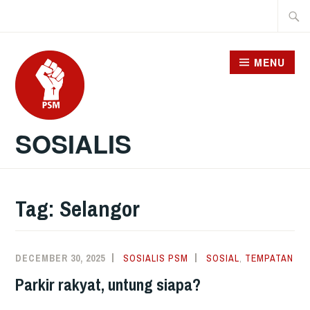
Skip
Searc
to
for:
content
MENU
SOSIALIS
Tag:
Selangor
DECEMBER 30, 2025
SOSIALIS PSM
SOSIAL
,
TEMPATAN
Parkir rakyat, untung siapa?