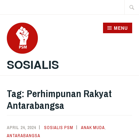
Skip
Searc
to
for:
content
MENU
SOSIALIS
Tag:
Perhimpunan Rakyat
Antarabangsa
APRIL 24, 2024
SOSIALIS PSM
ANAK MUDA
,
ANTARABANGSA