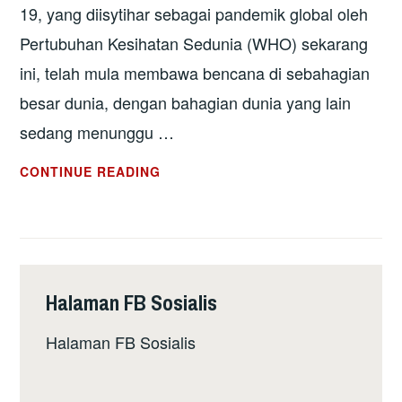
DEKLARASI
19, yang diisytihar sebagai pandemik global oleh
MENUJU
Pertubuhan Kesihatan Sedunia (WHO) sekarang
MINGGU
ini, telah mula membawa bencana di sebahagian
PERJUANGAN
ANTI-
besar dunia, dengan bahagian dunia yang lain
IMPERIALIS
sedang menunggu …
ANTARABANGSA
2020
TUMPUKAN
CONTINUE READING
PERHATIAN
KE
ATAS
RAKYAT
DALAM
Halaman FB Sosialis
MENGHADAPI
PANDEMIK
Halaman FB Sosialis
GLOBAL