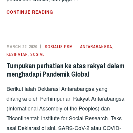
PERTAHANKAN
CONTINUE READING
KEHIDUPAN
DI
PLANET
INI,
MARCH 22, 2020
SOSIALIS PSM
ANTARABANGSA
,
DEMI
KESIHATAN
,
SOSIAL
KEAMANAN
Tumpukan perhatian ke atas rakyat dalam
DAN
menghadapi Pandemik Global
KEADILAN
SOSIAL,
Berikut ialah Deklarasi Antarabangsa yang
LAWAN
TRUMP
dirangka oleh Perhimpunan Rakyat Antarabangsa
DAN
(International Assembly of the Peoples) dan
PELAMPAU
Tricontinental: Institute for Social Research. Teks
KANAN
asal Deklarasi di sini. SARS-CoV-2 atau COVID-
–