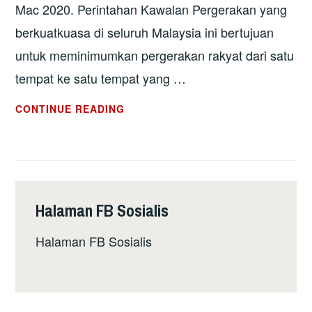
Mac 2020. Perintahan Kawalan Pergerakan yang
berkuatkuasa di seluruh Malaysia ini bertujuan
untuk meminimumkan pergerakan rakyat dari satu
tempat ke satu tempat yang …
PERINTAHAN
CONTINUE READING
KAWALAN
PERGERAKAN
UNTUK
BENDUNG
WABAK
Halaman FB Sosialis
COVID-
19
Halaman FB Sosialis