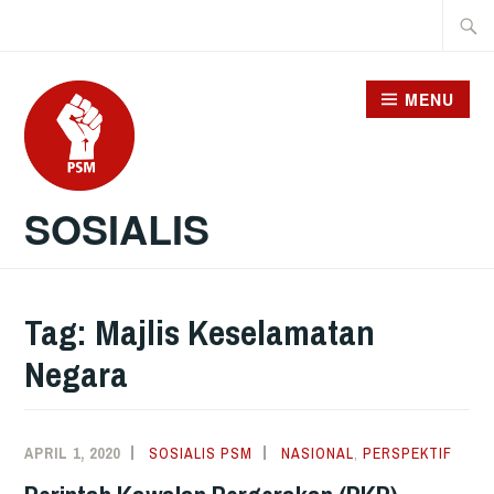
Skip
Searc
to
for:
content
MENU
SOSIALIS
Tag:
Majlis Keselamatan
Negara
APRIL 1, 2020
SOSIALIS PSM
NASIONAL
,
PERSPEKTIF