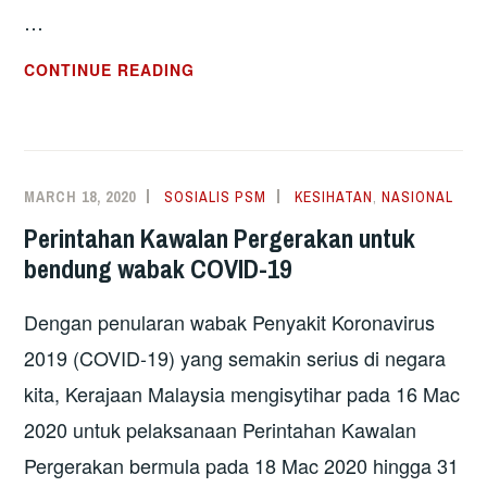
…
MKN
CONTINUE READING
PERLU
TINDAK
SECARA
BERKESAN
MARCH 18, 2020
SOSIALIS PSM
KESIHATAN
,
NASIONAL
DAN
Perintahan Kawalan Pergerakan untuk
DAPATKAN
bendung wabak COVID-19
NASIHAT
PROFESIONAL
Dengan penularan wabak Penyakit Koronavirus
KKM
2019 (COVID-19) yang semakin serius di negara
kita, Kerajaan Malaysia mengisytihar pada 16 Mac
2020 untuk pelaksanaan Perintahan Kawalan
Pergerakan bermula pada 18 Mac 2020 hingga 31