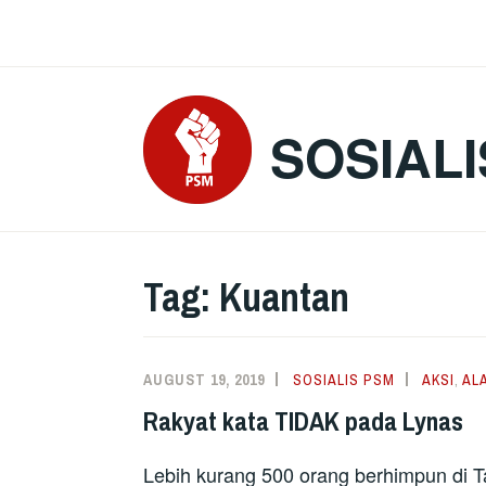
Skip
to
content
SOSIALI
Tag:
Kuantan
AUGUST 19, 2019
SOSIALIS PSM
AKSI
,
AL
Rakyat kata TIDAK pada Lynas
Lebih kurang 500 orang berhimpun di 