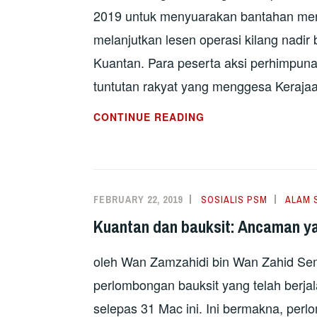
2019 untuk menyuarakan bantahan mere
melanjutkan lesen operasi kilang nadi
Kuantan. Para peserta aksi perhimpun
tuntutan rakyat yang menggesa Keraja
RAKYAT
CONTINUE READING
KATA
TIDAK
PADA
LYNAS
FEBRUARY 22, 2019
SOSIALIS PSM
ALAM 
Kuantan dan bauksit: Ancaman ya
oleh Wan Zamzahidi bin Wan Zahid Sem
perlombongan bauksit yang telah berja
selepas 31 Mac ini. Ini bermakna, pe