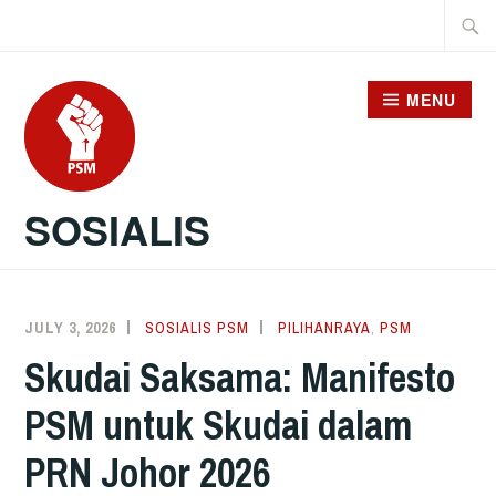
Skip
Searc
to
for:
content
MENU
SOSIALIS
JULY 3, 2026
SOSIALIS PSM
PILIHANRAYA
,
PSM
Skudai Saksama: Manifesto
PSM untuk Skudai dalam
PRN Johor 2026