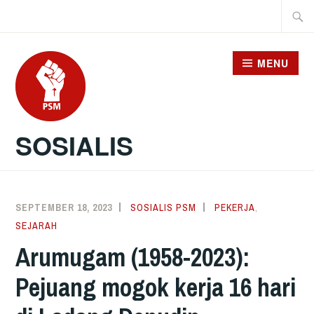
Skip
Searc
to
for:
content
MENU
SOSIALIS
SEPTEMBER 18, 2023
SOSIALIS PSM
PEKERJA
,
SEJARAH
Arumugam (1958-2023):
Pejuang mogok kerja 16 hari