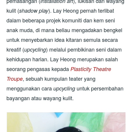
pemasangan (
), lukisan dan wayang
installation art
kulit (
). Lay Heong pernah terlibat
shadow play
dalam beberapa projek komuniti dan kem seni
anak muda, di mana beliau mengadakan bengkel
untuk menyebarkan idea kitaran semula secara
kreatif (
) melalui pembikinan seni dalam
upcycling
kehidupan harian. Lay Heong merupakan salah
seorang pengasas kepada
Plasticity Theatre
, sebuah kumpulan teater yang
Troupe
menggunakan cara
untuk persembahan
upcycling
bayangan atau wayang kulit.