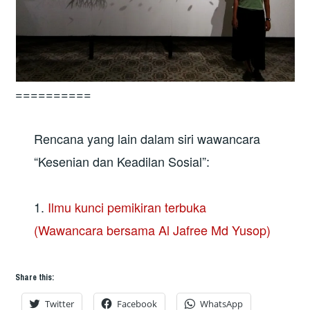
==========
Rencana yang lain dalam siri wawancara
“Kesenian dan Keadilan Sosial”:
1.
Ilmu kunci pemikiran terbuka
(Wawancara bersama Al Jafree Md Yusop)
Share this:
Twitter
Facebook
WhatsApp