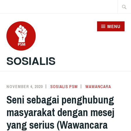
Skip
Searc
to
for:
content
MENU
SOSIALIS
NOVEMBER 4, 2020
SOSIALIS PSM
WAWANCARA
Seni sebagai penghubung
masyarakat dengan mesej
yang serius (Wawancara