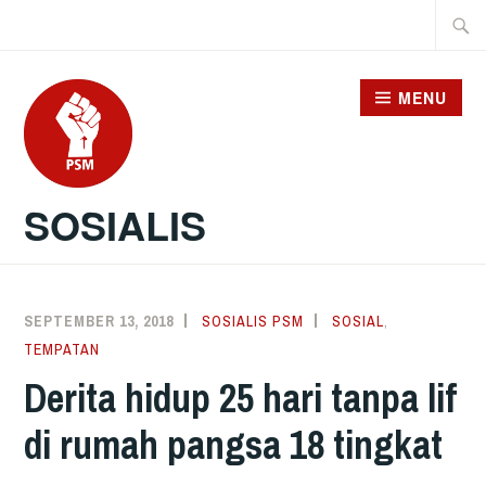
Skip
Searc
to
for:
content
MENU
SOSIALIS
SEPTEMBER 13, 2018
SOSIALIS PSM
SOSIAL
,
TEMPATAN
Derita hidup 25 hari tanpa lif
di rumah pangsa 18 tingkat