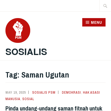
Skip
Searc
to
for:
content
MENU
SOSIALIS
Tag:
Saman Ugutan
MAY 19, 2025
SOSIALIS PSM
DEMOKRASI
,
HAK ASASI
MANUSIA
,
SOSIAL
Pinda undang-undang saman fitnah untuk