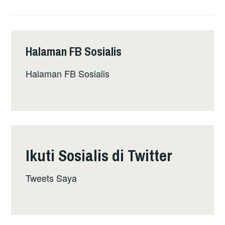
PERLU
SELESAIKAN
MASALAH
PERUMAHAN
Halaman FB Sosialis
PENDUDUK
SEBELUM
Halaman FB Sosialis
MEMBANGUNKAN
KAWASAN
KAMPUNG
DBI
DAN
KAMPUNG
Ikuti Sosialis di Twitter
DBI
Tweets Saya