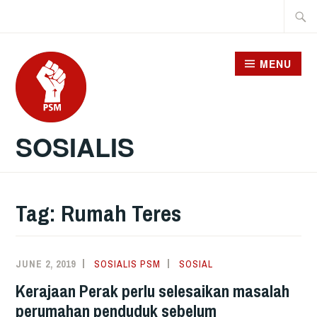
Skip
Searc
to
for:
content
MENU
SOSIALIS
Tag:
Rumah Teres
JUNE 2, 2019
SOSIALIS PSM
SOSIAL
Kerajaan Perak perlu selesaikan masalah
perumahan penduduk sebelum