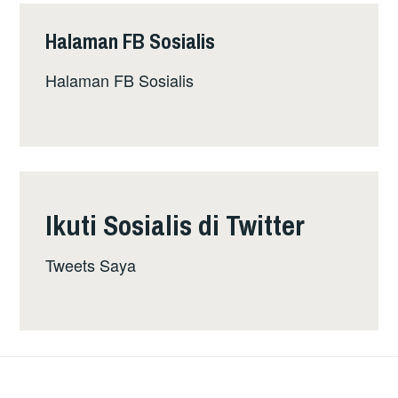
PIMPINAN
PM
Halaman FB Sosialis
JACINDA
ARDERN
Halaman FB Sosialis
MENANG
BESAR
Ikuti Sosialis di Twitter
Tweets Saya