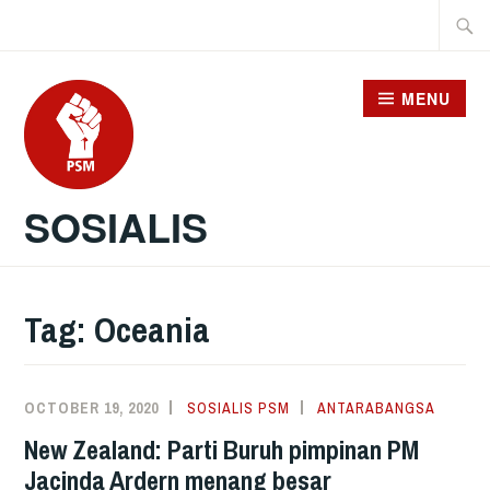
Skip
Searc
to
for:
content
MENU
SOSIALIS
Tag:
Oceania
OCTOBER 19, 2020
SOSIALIS PSM
ANTARABANGSA
New Zealand: Parti Buruh pimpinan PM
Jacinda Ardern menang besar