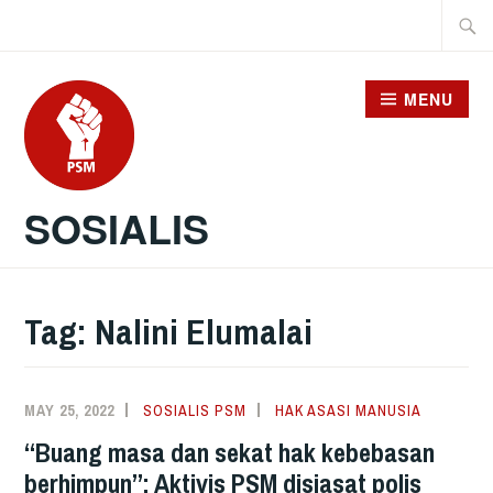
Skip
Searc
to
for:
content
MENU
SOSIALIS
Tag:
Nalini Elumalai
MAY 25, 2022
SOSIALIS PSM
HAK ASASI MANUSIA
“Buang masa dan sekat hak kebebasan
berhimpun”: Aktivis PSM disiasat polis