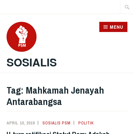
Skip
Searc
to
for:
content
MENU
SOSIALIS
Tag:
Mahkamah Jenayah
Antarabangsa
APRIL 10, 2019
SOSIALIS PSM
POLITIK