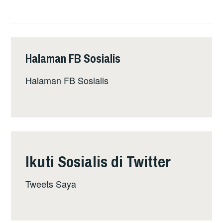
RATIFIKASI
STATUT
ROM:
ADAKAH
Halaman FB Sosialis
KERAJAAN
PH
Halaman FB Sosialis
SERIUS
DALAM
PEMBAHARUAN?
Ikuti Sosialis di Twitter
Tweets Saya