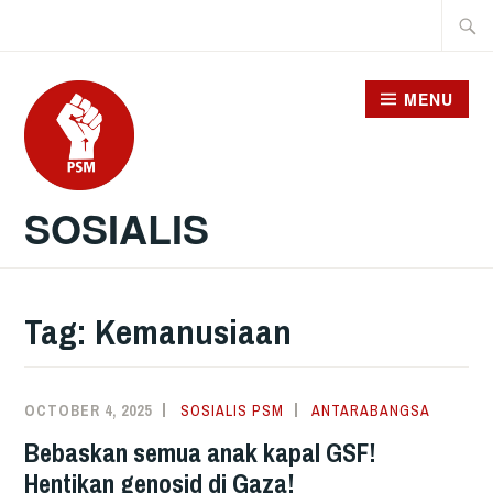
Skip
Searc
to
for:
content
MENU
SOSIALIS
Tag:
Kemanusiaan
OCTOBER 4, 2025
SOSIALIS PSM
ANTARABANGSA
Bebaskan semua anak kapal GSF!
Hentikan genosid di Gaza!