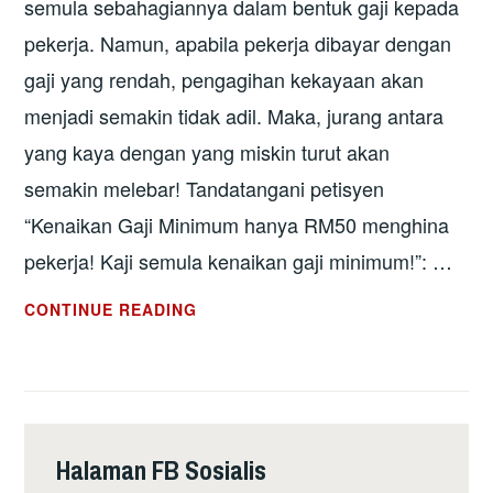
semula sebahagiannya dalam bentuk gaji kepada
pekerja. Namun, apabila pekerja dibayar dengan
gaji yang rendah, pengagihan kekayaan akan
menjadi semakin tidak adil. Maka, jurang antara
yang kaya dengan yang miskin turut akan
semakin melebar! Tandatangani petisyen
“Kenaikan Gaji Minimum hanya RM50 menghina
pekerja! Kaji semula kenaikan gaji minimum!”: …
(KOMIK)
CONTINUE READING
GAJI
DAN
KEKAYAAN
YANG
DICIPTA
Halaman FB Sosialis
PEKERJA