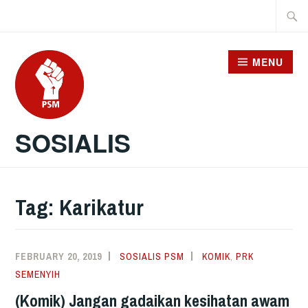
Skip
Searc
to
for:
content
MENU
SOSIALIS
Tag:
Karikatur
FEBRUARY 20, 2019
SOSIALIS PSM
KOMIK
,
PRK
SEMENYIH
(Komik) Jangan gadaikan kesihatan awam