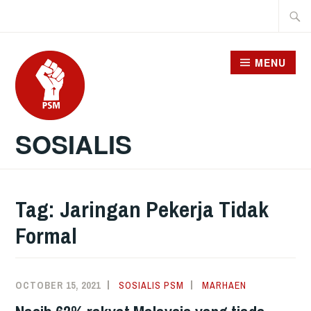
Skip
Searc
to
for:
content
MENU
SOSIALIS
Tag:
Jaringan Pekerja Tidak
Formal
OCTOBER 15, 2021
SOSIALIS PSM
MARHAEN