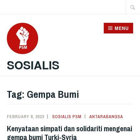
Skip
Searc
to
for:
content
MENU
SOSIALIS
Tag:
Gempa Bumi
FEBRUARY 8, 2023
SOSIALIS PSM
ANTARABANGSA
Kenyataan simpati dan solidariti mengenai
gempa bumi Turki-Syria