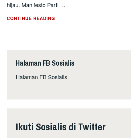
hijau. Manifesto Parti …
UK:
CONTINUE READING
PARTI
BURUH
LANCAR
MANIFESTO
PILIHANRAYA
Halaman FB Sosialis
YANG
PALING
Halaman FB Sosialis
RADIKAL
Ikuti Sosialis di Twitter