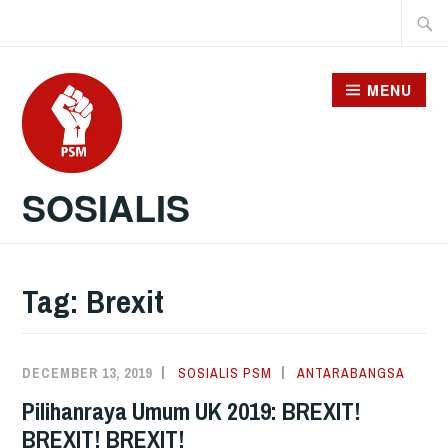
Skip
Searc
to
for:
content
MENU
SOSIALIS
Tag:
Brexit
DECEMBER 13, 2019
SOSIALIS PSM
ANTARABANGSA
Pilihanraya Umum UK 2019: BREXIT!
BREXIT! BREXIT!