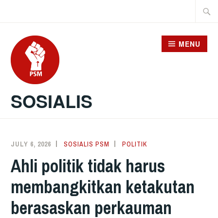
Skip
Searc
to
for:
content
MENU
SOSIALIS
JULY 6, 2026
SOSIALIS PSM
POLITIK
Ahli politik tidak harus
membangkitkan ketakutan
berasaskan perkauman