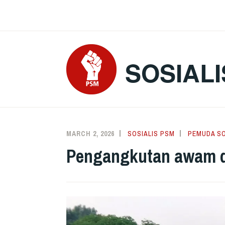
Skip
to
content
SOSIALI
MARCH 2, 2026
SOSIALIS PSM
PEMUDA SO
Pengangkutan awam da