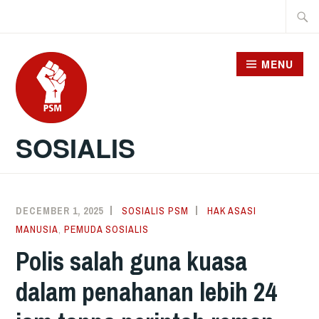
Skip
Searc
to
for:
content
MENU
SOSIALIS
DECEMBER 1, 2025
SOSIALIS PSM
HAK ASASI
MANUSIA
,
PEMUDA SOSIALIS
Polis salah guna kuasa
dalam penahanan lebih 24