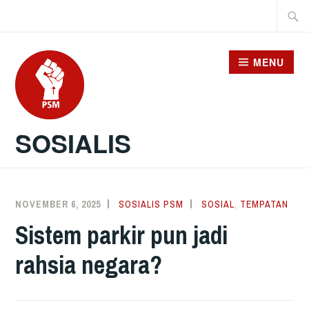
Skip
Searc
to
for:
content
MENU
SOSIALIS
NOVEMBER 6, 2025
SOSIALIS PSM
SOSIAL
,
TEMPATAN
Sistem parkir pun jadi
rahsia negara?