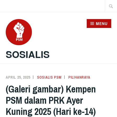
Skip
Searc
to
for:
content
MENU
SOSIALIS
APRIL 25, 2025
SOSIALIS PSM
PILIHANRAYA
(Galeri gambar) Kempen
PSM dalam PRK Ayer
Kuning 2025 (Hari ke-14)