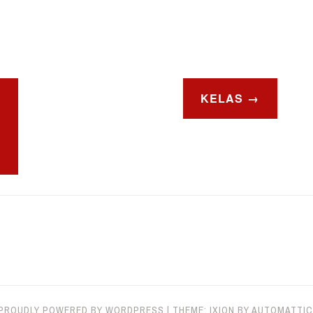
KELAS
PROUDLY POWERED BY WORDPRESS
|
THEME: IXION BY
AUTOMATTIC