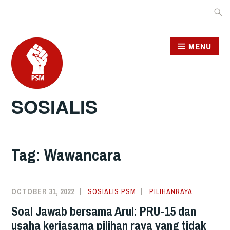
Skip
Searc
to
for:
content
MENU
SOSIALIS
Tag:
Wawancara
OCTOBER 31, 2022
SOSIALIS PSM
PILIHANRAYA
Soal Jawab bersama Arul: PRU-15 dan
usaha kerjasama pilihan raya yang tidak