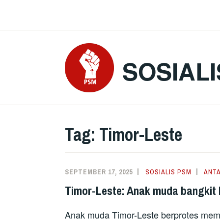
Skip
to
content
SOSIALI
Tag:
Timor-Leste
SEPTEMBER 17, 2025
SOSIALIS PSM
ANT
Timor-Leste: Anak muda bangkit
Anak muda Timor-Leste berprotes memb