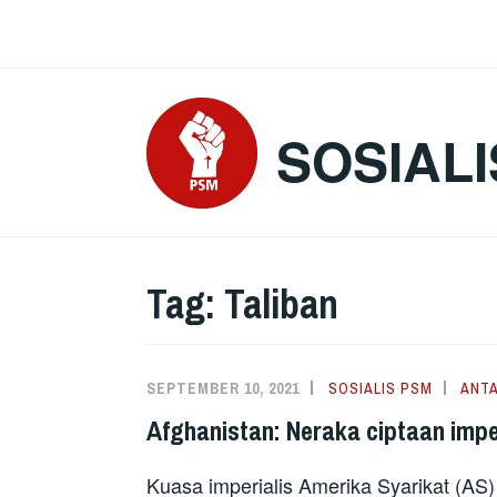
Skip
to
content
SOSIALI
Tag:
Taliban
SEPTEMBER 10, 2021
SOSIALIS PSM
ANT
Afghanistan: Neraka ciptaan impe
Kuasa imperialis Amerika Syarikat (AS