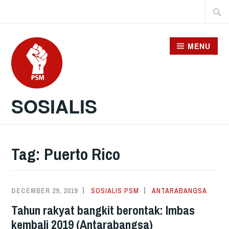
Skip
Searc
to
for:
content
MENU
SOSIALIS
Tag:
Puerto Rico
DECEMBER 29, 2019
SOSIALIS PSM
ANTARABANGSA
Tahun rakyat bangkit berontak: Imbas
kembali 2019 (Antarabangsa)