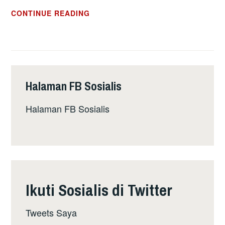
PUERTO
CONTINUE READING
RICO:
RAKYAT
BANGKIT
CABAR
PENJAJAHAN
Halaman FB Sosialis
AS
Halaman FB Sosialis
Ikuti Sosialis di Twitter
Tweets Saya