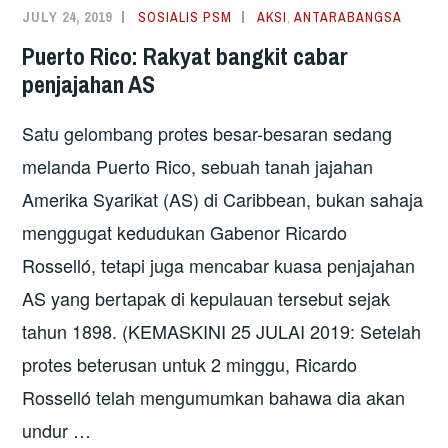
IMBAS
JULY 24, 2019
SOSIALIS PSM
AKSI
,
ANTARABANGSA
KEMBALI
Puerto Rico: Rakyat bangkit cabar
2019 (ANTARABANGSA)
penjajahan AS
Satu gelombang protes besar-besaran sedang
melanda Puerto Rico, sebuah tanah jajahan
Amerika Syarikat (AS) di Caribbean, bukan sahaja
menggugat kedudukan Gabenor Ricardo
Rosselló, tetapi juga mencabar kuasa penjajahan
AS yang bertapak di kepulauan tersebut sejak
tahun 1898. (KEMASKINI 25 JULAI 2019: Setelah
protes beterusan untuk 2 minggu, Ricardo
Rosselló telah mengumumkan bahawa dia akan
undur …