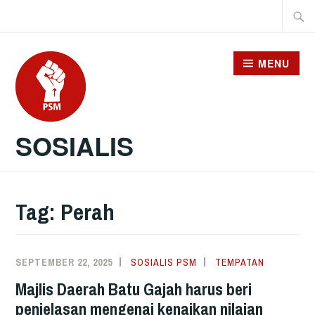
Skip
Searc
to
for:
content
MENU
SOSIALIS
Tag:
Perah
SEPTEMBER 22, 2025
SOSIALIS PSM
TEMPATAN
Majlis Daerah Batu Gajah harus beri
penjelasan mengenai kenaikan nilaian