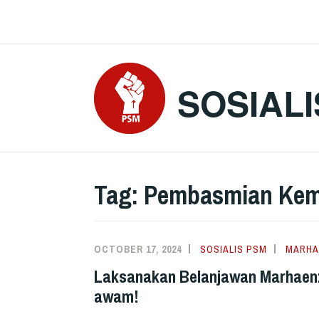
Skip
to
content
SOSIALI
Tag:
Pembasmian Kem
OCTOBER 17, 2024
SOSIALIS PSM
MARHA
Laksanakan Belanjawan Marhaen:
awam!